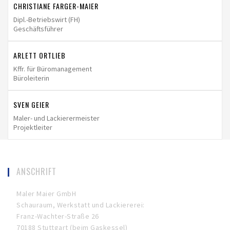
CHRISTIANE FARGER-MAIER
Dipl.-Betriebswirt (FH)
Geschäftsführer
ARLETT ORTLIEB
Kffr. für Büromanagement
Büroleiterin
SVEN GEIER
Maler- und Lackierermeister
Projektleiter
ANSCHRIFT
Maler Maier GmbH
Schauraum, Werkstatt und Lackiererei:
Franz-Wachter-Straße 26
70188 Stuttgart (beim Gaskessel)