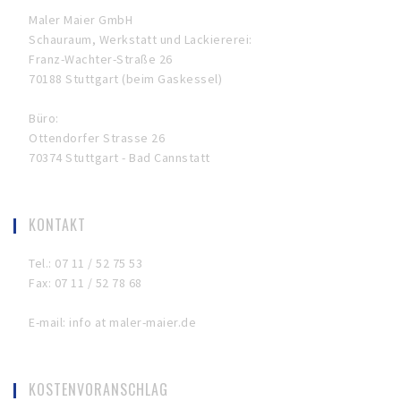
Maler Maier GmbH
Schauraum, Werkstatt und Lackiererei:
Franz-Wachter-Straße 26
70188 Stuttgart (beim Gaskessel)
Büro:
Ottendorfer Strasse 26
70374 Stuttgart - Bad Cannstatt
KONTAKT
Tel.: 07 11 / 52 75 53
Fax: 07 11 / 52 78 68
E-mail: info at maler-maier.de
KOSTENVORANSCHLAG